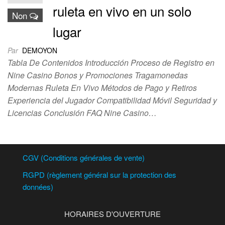
ruleta en vivo en un solo
Non
lugar
Par
DEMOYON
Tabla De Contenidos Introducción Proceso de Registro en
Nine Casino Bonos y Promociones Tragamonedas
Modernas Ruleta En Vivo Métodos de Pago y Retiros
Experiencia del Jugador Compatibilidad Móvil Seguridad y
Licencias Conclusión FAQ Nine Casino…
CGV (Conditions générales de vente)
RGPD (règlement général sur la protection des
données)
HORAIRES D'OUVERTURE